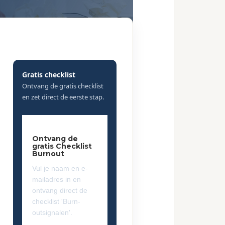
Gratis checklist
Ontvang de gratis checklist
en zet direct de eerste stap.
Ontvang de
gratis Checklist
Burnout
Vul je naam en e-
mailadres in en
ontvang direct de
checklist 'Burn-
outsignalen'.