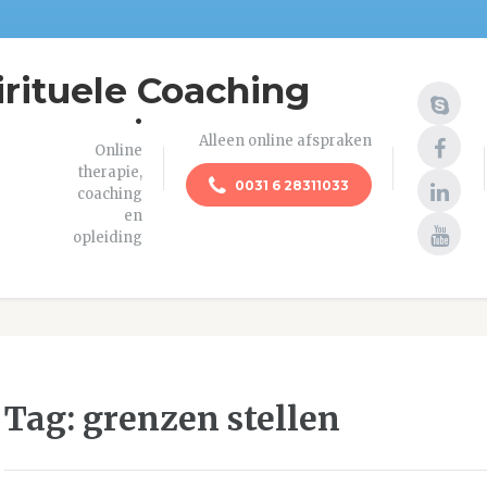
irituele Coaching
.
Alleen online afspraken
Online
therapie,
0031 6 28311033
coaching
en
opleiding
Tag:
grenzen stellen