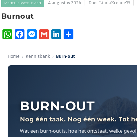
4 augustus 2026
Door LindaKrohne75
MENTALE PROBLEMEN
Burnout
WhatsApp
Facebook
Messenger
Gmail
LinkedIn
Delen
Home
›
Kennisbank
›
Burn-out
BURN-OUT
Nog één taak. Nog één week. Tot he
Wat een burn-out is, hoe het ontstaat, welke gevo