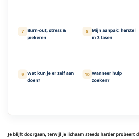
Burn-out, stress &
Mijn aanpak: herstel
7
8
piekeren
in 3 fasen
Wat kun je er zelf aan
Wanneer hulp
9
10
doen?
zoeken?
Je blijft doorgaan, terwijl je lichaam steeds harder probeert