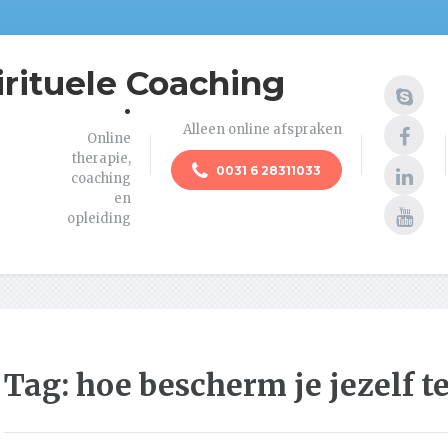
irituele Coaching
.
Alleen online afspraken
Online
therapie,
0031 6 28311033
coaching
en
opleiding
Tag:
hoe bescherm je jezelf t