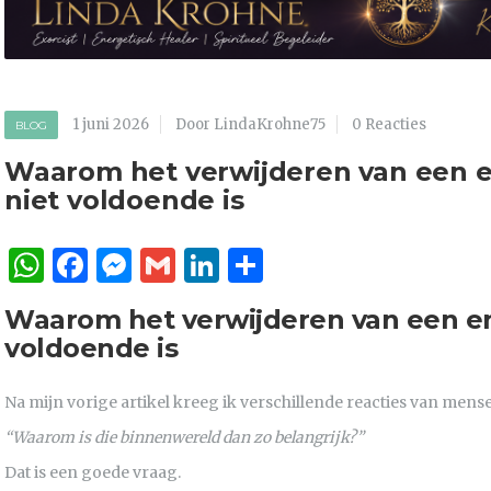
1 juni 2026
Door LindaKrohne75
0 Reacties
BLOG
Waarom het verwijderen van een en
niet voldoende is
WhatsApp
Facebook
Messenger
Gmail
LinkedIn
Delen
Waarom het verwijderen van een ent
voldoende is
Na mijn vorige artikel kreeg ik verschillende reacties van mens
“Waarom is die binnenwereld dan zo belangrijk?”
Dat is een goede vraag.