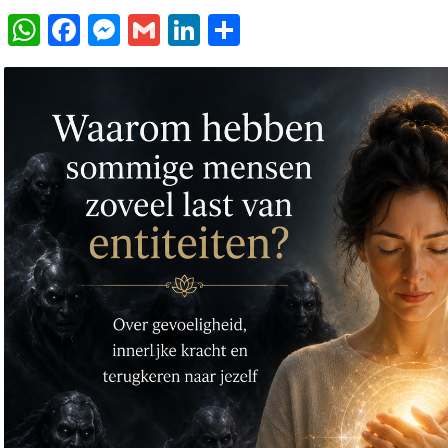
WhatsApp
Facebook
Messenger
Gmail
LinkedIn
Delen