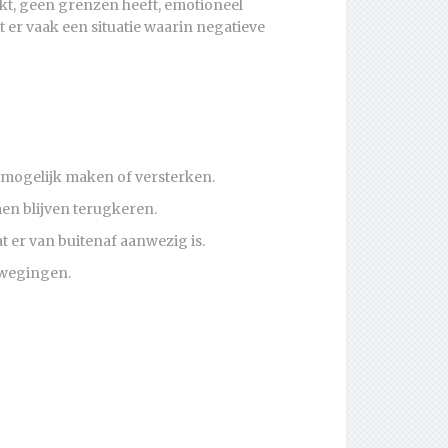
kt, geen grenzen heeft, emotioneel
 er vaak een situatie waarin negatieve
 mogelijk maken of versterken.
men blijven terugkeren.
at er van buitenaf aanwezig is.
bewegingen.