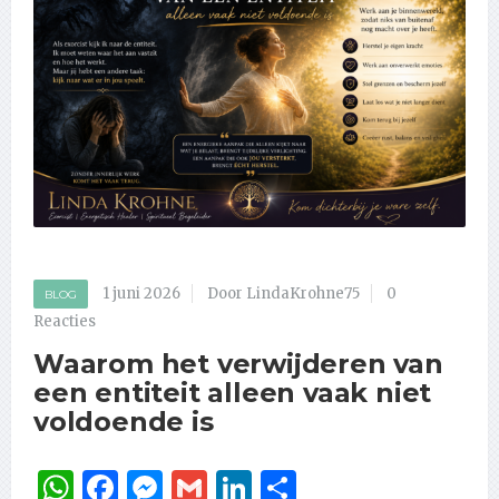
1 juni 2026
Door LindaKrohne75
0
BLOG
Reacties
Waarom het verwijderen van
een entiteit alleen vaak niet
voldoende is
WhatsApp
Facebook
Messenger
Gmail
LinkedIn
Delen