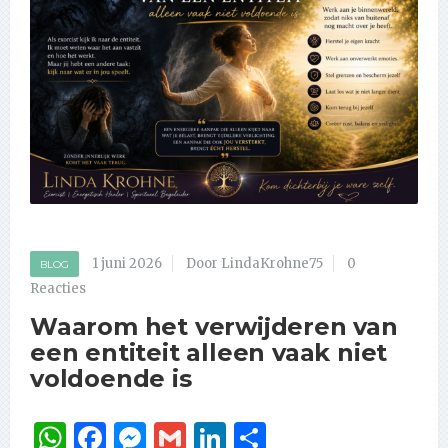
1 juni 2026
Door LindaKrohne75
0
BLOG
Reacties
Waarom het verwijderen van
een entiteit alleen vaak niet
voldoende is
WhatsApp
Facebook
Messenger
Gmail
LinkedIn
Delen