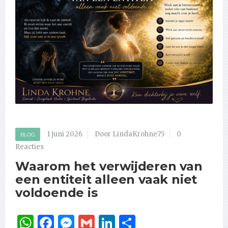
1 juni 2026
Door LindaKrohne75
0
BLOG
Reacties
Waarom het verwijderen van
een entiteit alleen vaak niet
voldoende is
WhatsApp
Facebook
Messenger
Gmail
LinkedIn
Delen