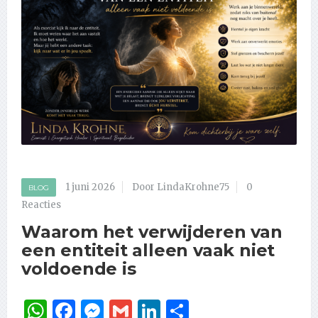
1 juni 2026
Door LindaKrohne75
0
BLOG
Reacties
Waarom het verwijderen van
een entiteit alleen vaak niet
voldoende is
WhatsApp
Facebook
Messenger
Gmail
LinkedIn
Delen