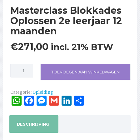
Masterclass Blokkades
Oplossen 2e leerjaar 12
maanden
€
271,00
incl. 21% BTW
Masterclass
TOEVOEGEN AAN WINKELWAGEN
Blokkades
Oplossen
2e
leerjaar
Categorie:
Opleiding
WhatsApp
Facebook
Messenger
Gmail
LinkedIn
Delen
12
maanden
aantal
BESCHRIJVING