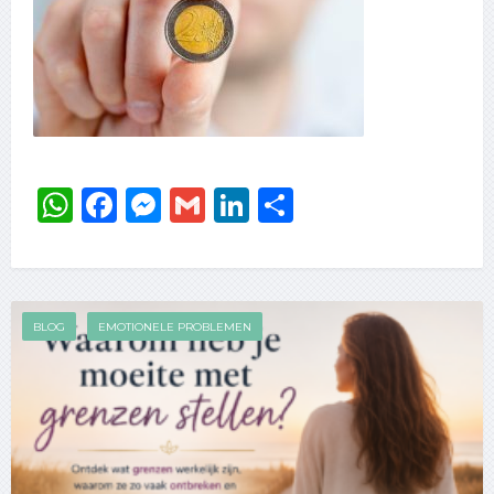
WhatsApp
Facebook
Messenger
Gmail
LinkedIn
Delen
BLOG
EMOTIONELE PROBLEMEN