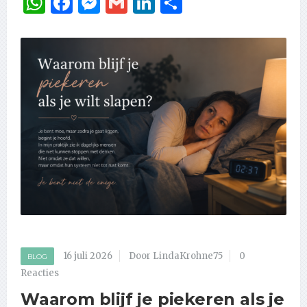
WhatsApp
Facebook
Messenger
Gmail
LinkedIn
Delen
16 juli 2026
Door LindaKrohne75
0
BLOG
Reacties
Waarom blijf je piekeren als je