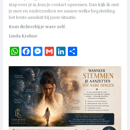
stap voor je is, kun je contact opnemen. Dan kijk ik met
je mee en onderzoeken we samen welke begeleiding
het beste aansluit bij jouw situatie.
Kom dichterbij je ware zelf.
Linda Krohne
WhatsApp
Facebook
Messenger
Gmail
LinkedIn
Delen