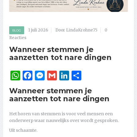
1 juli 2026
Door LindaKrohne75
0
BLOG
Reacties
Wanneer stemmen je
aanzetten tot nare dingen
WhatsApp
Facebook
Messenger
Gmail
LinkedIn
Delen
Wanneer stemmen je
aanzetten tot nare dingen
Het horen van stemmen is voor veel mensen een
onderwerp waar nauwelijks over wordt gesproken.
Uit schaamte.