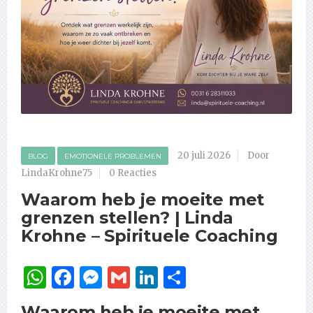
20 juli 2026
Door
BLOG
EMOTIONELE PROBLEMEN
LindaKrohne75
0 Reacties
Waarom heb je moeite met
grenzen stellen? | Linda
Krohne – Spirituele Coaching
WhatsApp
Facebook
Messenger
Gmail
LinkedIn
Delen
Waarom heb je moeite met