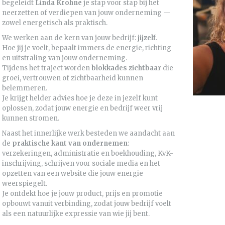
begeleidt
Linda Krohne
je stap voor stap bij het
neerzetten of verdiepen van jouw onderneming —
zowel energetisch als praktisch.
We werken aan de kern van jouw bedrijf:
jijzelf
.
Hoe jij je voelt, bepaalt immers de energie, richting
en uitstraling van jouw onderneming.
Tijdens het traject worden
blokkades zichtbaar
die
groei, vertrouwen of zichtbaarheid kunnen
belemmeren.
Je krijgt helder advies hoe je deze in jezelf kunt
oplossen, zodat jouw energie en bedrijf weer vrij
kunnen stromen.
Naast het innerlijke werk besteden we aandacht aan
de
praktische kant van ondernemen
:
verzekeringen, administratie en boekhouding, KvK-
inschrijving, schrijven voor sociale media en het
opzetten van een website die jouw energie
weerspiegelt.
Je ontdekt hoe je jouw product, prijs en promotie
opbouwt vanuit verbinding, zodat jouw bedrijf voelt
als een natuurlijke expressie van wie jij bent.