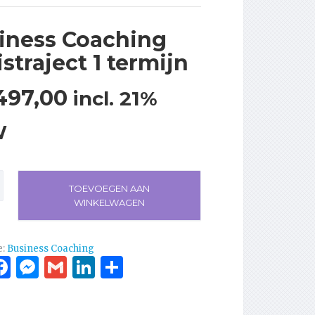
iness Coaching
straject 1 termijn
497,00
incl. 21%
W
s
TOEVOEGEN AAN
g
WINKELWAGEN
ject
e:
Business Coaching
hatsApp
Facebook
Messenger
Gmail
LinkedIn
Delen