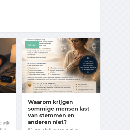
BLOG
Waarom krijgen
sommige mensen last
van stemmen en
anderen niet?
e wilt
door
Waarom krijgen sommige