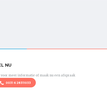
EL NU
l voor meer informatie of maak nu een afspraak
0031 6 28311033