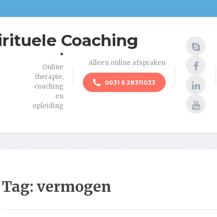
irituele Coaching
.
Alleen online afspraken
Online
therapie,
0031 6 28311033
coaching
en
opleiding
Tag:
vermogen