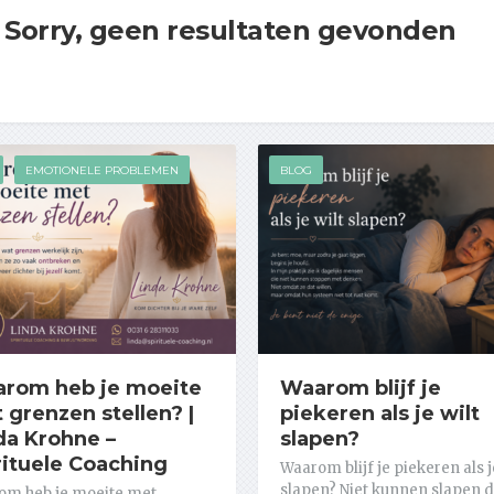
Sorry, geen resultaten gevonden
EMOTIONELE PROBLEMEN
BLOG
rom heb je moeite
Waarom blijf je
 grenzen stellen? |
piekeren als je wilt
da Krohne –
slapen?
rituele Coaching
Waarom blijf je piekeren als j
slapen? Niet kunnen slapen 
om heb je moeite met