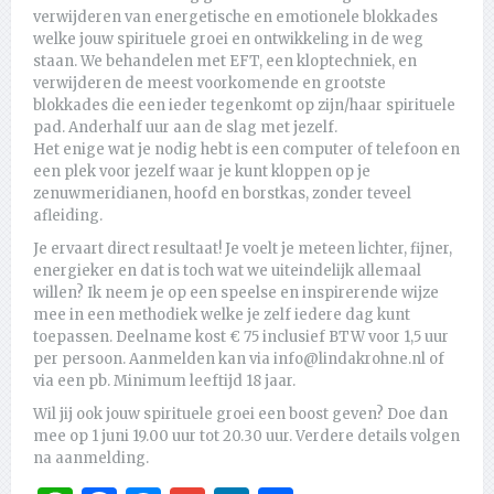
verwijderen van energetische en emotionele blokkades
welke jouw spirituele groei en ontwikkeling in de weg
staan. We behandelen met EFT, een kloptechniek, en
verwijderen de meest voorkomende en grootste
blokkades die een ieder tegenkomt op zijn/haar spirituele
pad. Anderhalf uur aan de slag met jezelf.
Het enige wat je nodig hebt is een computer of telefoon en
een plek voor jezelf waar je kunt kloppen op je
zenuwmeridianen, hoofd en borstkas, zonder teveel
afleiding.
Je ervaart direct resultaat! Je voelt je meteen lichter, fijner,
energieker en dat is toch wat we uiteindelijk allemaal
willen? Ik neem je op een speelse en inspirerende wijze
mee in een methodiek welke je zelf iedere dag kunt
toepassen. Deelname kost € 75 inclusief BTW voor 1,5 uur
per persoon. Aanmelden kan via info@lindakrohne.nl of
via een pb. Minimum leeftijd 18 jaar.
Wil jij ook jouw spirituele groei een boost geven? Doe dan
mee op 1 juni 19.00 uur tot 20.30 uur. Verdere details volgen
na aanmelding.