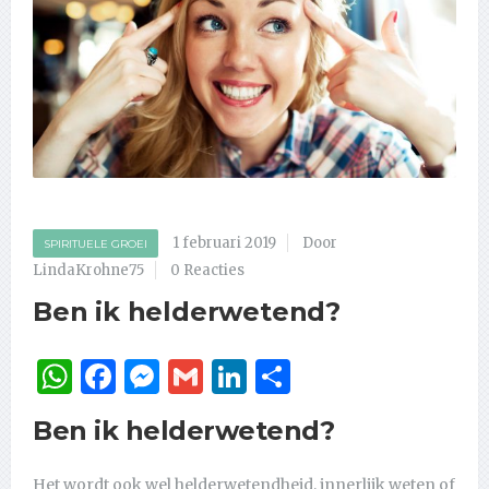
1 februari 2019
Door
SPIRITUELE GROEI
LindaKrohne75
0 Reacties
Ben ik helderwetend?
WhatsApp
Facebook
Messenger
Gmail
LinkedIn
Delen
Ben ik helderwetend?
Het wordt ook wel helderwetendheid, innerlijk weten of