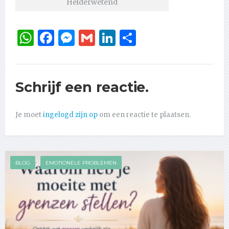
Helderwetend
WhatsApp
Facebook
Messenger
Gmail
LinkedIn
Delen
Schrijf een reactie.
Je moet
ingelogd zijn op
om een reactie te plaatsen.
BLOG
EMOTIONELE PROBLEMEN