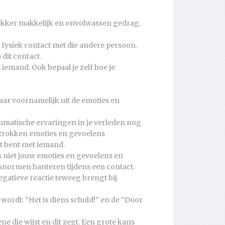
s lekker makkelijk en onvolwassen gedrag.
of fysiek contact met die andere persoon.
a dit contact.
 iemand. Ook bepaal je zelf hoe je
maar voornamelijk uit de emoties en
raumatische ervaringen in je verleden nog
betrokken emoties en gevoelens
ct bent met iemand.
s niet jouw emoties en gevoelens en
snormen hanteren tijdens een contact.
egatieve reactie teweeg brengt bij
wordt: “Het is diens schuld!” en de “Door
ne die wijst en dit zegt. Een grote kans