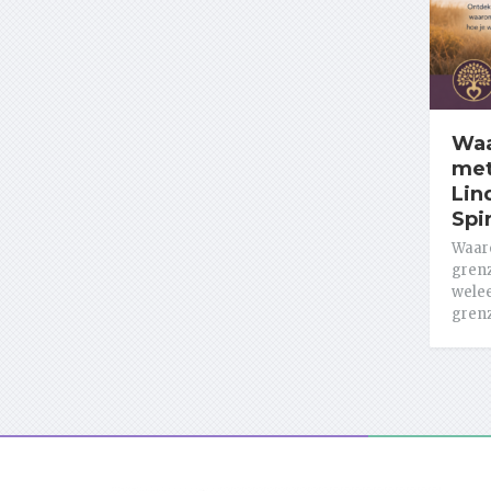
Waa
met
Lin
Spi
Waar
grenz
welee
grenz