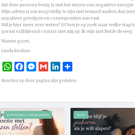
dat deze persoon bezig is met het sturen van negatieve energie
Mijn advies is om zorgvuldig te zijn met iemand anders dan jeze
negatieve gevolgen en consequenties aan vast.
Wil je hier meer over weten? Of ben je op zoek naar welke stap 
gerust vrijblijvend contact met mij op. Ik wijs met liefde de weg.
Warme groet,
​Linda Krohne
WhatsApp
Facebook
Messenger
Gmail
LinkedIn
Delen
Reacties op deze pagina zijn gesloten.
EMOTIONELE PROBLEMEN
BLOG