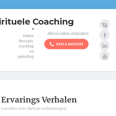
irituele Coaching
.
Alleen online afspraken
Online
therapie,
0031 6 28311033
coaching
en
opleiding
Ervarings Verhalen
Lees hier over diverse onderwerpen