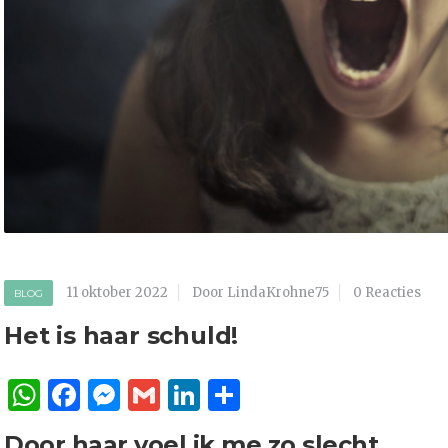
11 oktober 2022
Door LindaKrohne75
0 Reacties
BLOG
Het is haar schuld!
WhatsApp
Facebook
Messenger
Gmail
LinkedIn
Delen
Door haar voel ik me zo slecht..