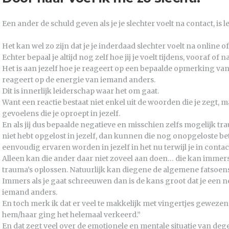
Een ander de schuld geven als je je slechter voelt na contact, i
Het kan wel zo zijn dat je je inderdaad slechter voelt na online 
Echter bepaal je altijd nog zelf hoe jij je voelt tijdens, vooraf of n
Het is aan jezelf hoe je reageert op een bepaalde opmerking van
reageert op de energie van iemand anders.
Dit is innerlijk leiderschap waar het om gaat.
Want een reactie bestaat niet enkel uit de woorden die je zegt, 
gevoelens die je oproept in jezelf.
En als jij dus bepaalde negatieve en misschien zelfs mogelijk t
niet hebt opgelost in jezelf, dan kunnen die nog onopgeloste 
eenvoudig ervaren worden in jezelf in het nu terwijl je in conta
Alleen kan die ander daar niet zoveel aan doen… die kan immer
trauma’s oplossen. Natuurlijk kan diegene de algemene fatsoen
Immers als je gaat schreeuwen dan is de kans groot dat je een n
iemand anders.
En toch merk ik dat er veel te makkelijk met vingertjes gewezen 
hem/haar ging het helemaal verkeerd.”
En dat zegt veel over de emotionele en mentale situatie van dege