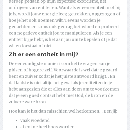
beroep gedaan op mijn expertise: exorcisme, het
uitdrijven van entiteiten. Want als er een entiteit in of bij
je is, wordt jouw energie leeg getrokken, opgezogen of
hoe je het ook noemen wilt. Tevens worden je
gedachten en soms ook gedrag beïnvloed en probeert
een negatieve entiteit jou te manipuleren. Als je een
entiteit bij je hebt, is het aan jou om te bepalen of je dat
wit en toestaat of niet.
Zit er een entiteit in mij?
De eenvoudigste manier is om het te vragen aan je
gidsen of hogere zelf. Voorwaarde is wel dat je geaard
bent en zuiver zodat je het juiste antwoord krijgt. . En
dat laatste is niet altijd het geval als je entiteiten in je
hebt aangezien die er alles aan doen om te voorkomen
dat je een goed contact hebt met God, de bron en de
zuivere ware bron.
Hoe kan je het dan misschien wel herkennen… Ben jij:
vaak woedend
af en toe heel boos worden