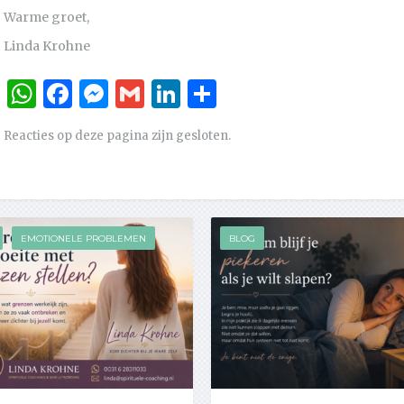
Warme groet,
Linda Krohne
WhatsApp
Facebook
Messenger
Gmail
LinkedIn
Delen
Reacties op deze pagina zijn gesloten.
EMOTIONELE PROBLEMEN
BLOG