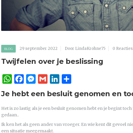
29 september 2022
Door LindaKrohne75
0 Reacties
BLOG
Twijfelen over je beslissing
WhatsApp
Facebook
Messenger
Gmail
LinkedIn
Delen
Je hebt een besluit genomen en toch
Het is zo lastig als je een besluit genomen hebt en je begint toch t
gedaan..
Ik ken het als geen ander van vroeger. En wie kent dit gevoel ni
een situatie meegemaakt.