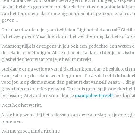
Een aantal veel voorkomende vragen die zich mogelijk afspelen
besluit hebben genomen om de relatie met een manipulatief pers
van het fenomeen dat er menig manipulatief persoon er alles aa
geven…
Ook daardoor kan je gaan twijfelen. Ligt het niet aan mij? Stel ik m
ik het wel goed? Misschien komt het wel door mij dat het zo loopt 
Waarschijnlijk is er ergens in jou ook een gedachte, een weten o
de relatie te beëindigen. Als je dit hebt, sta dan achter je beslissi
glashelder hebt waarom je je besluit intrekt.
Stel dat je er na verloop van tijd achter komt dat je besluit toc
kan je alsnog de relatie weer beginnen. En als dat echt de bedoel
voor jou is op dit moment, dan gebeurt dat vanzelf. Maar….. dit
gevoelens en emoties gepaard. Dus er is geen spijt, onzekerheid,
beslissing. Met andere woorden, je
manipuleert jezelf
niet bij dat
Weet hoe het werkt.
Als je hulp wenst bij het oplossen van deze aanslag op je energie
opnemen.
Warme groet, Linda Krohne