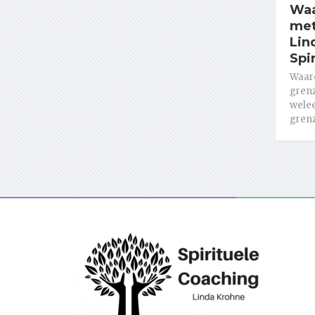
Waa
met
Lin
Spi
Waar
grenz
welee
grenz