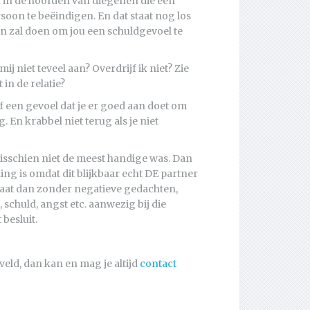
 in de hoofden van diegenen die een
oon te beëindigen. En dat staat nog los
n zal doen om jou een schuldgevoel te
ij niet teveel aan? Overdrijf ik niet? Zie
in de relatie?
f een gevoel dat je er goed aan doet om
ng. En krabbel niet terug als je niet
h misschien niet de meest handige was. Dan
ing is omdat dit blijkbaar echt DE partner
 gaat dan zonder negatieve gedachten,
 schuld, angst etc. aanwezig bij die
 besluit.
veld, dan kan en mag je altijd
contact