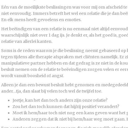
Eén van de moeilijkste beslissingen was voor mij om afscheid t
niet eenvoudig. Immers betreft het wel een relatie die je dan beë
En elk mens heeft gevoelens en emoties.
Het beëindigen van een relatie is nu eenmaal niet altijd eenvoud
waarschijnlijk niet over 1 dag ijs. Je denkt er, als het goed is, goe
relatie van allerlei kanten.
Soms is de reden waarom je die beslissing neemt gebaseerd op h
tegen tijdens alle therapie afspraken met cliënten namelijk. Er
manipulatieve partner hebben en dat gedrag is ze niet in de kou
besluit nemen om de relatie te beëeindigen zorgen velen er eers
wordt vanuit boosheid of angst.
Alleen je dan een bewust besluit hebt genomen en medegedeeld
ander…tja, dan slaat bij velen toch wel de twijfel toe.
Jeetje, kan het dan toch anders zijn onze relatie?
Zou het dan toch kunnen dat hij/zij positief verandert?
Moet ik hem/haar toch niet nog een kans geven want het 
Anderen zeggen dat ik niet bij hem/haar weg moet gaan. 