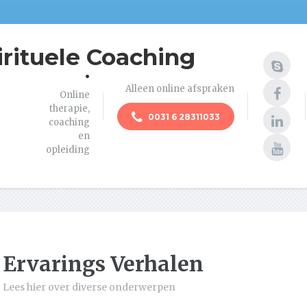
irituele Coaching
.
Alleen online afspraken
Online
therapie,
0031 6 28311033
coaching
en
opleiding
Ervarings Verhalen
Lees hier over diverse onderwerpen