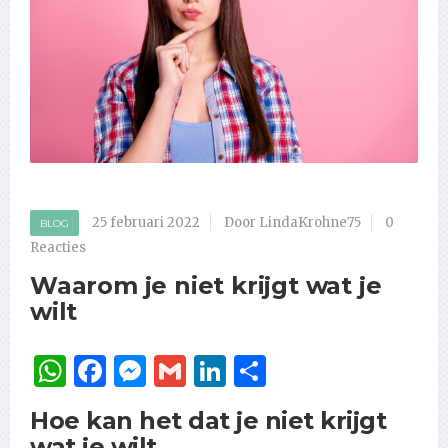
25 februari 2022
Door LindaKrohne75
0
BLOG
Reacties
Waarom je niet krijgt wat je
wilt
WhatsApp
Facebook
Messenger
Gmail
LinkedIn
Delen
Hoe kan het dat je niet krijgt
wat je wilt