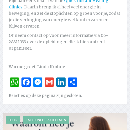
Kijk dan eens naar 1 van de
Quick Instant Healing
Clinics
. Daarin breng ik al heel veel energie in
beweging, en zet de stoplichten op groen voor je, zodat
je die verhoging van energie wel kunt ervaren en
blijven ervaren.
Of neem contact op voor meer informatie via 06-
28311033 over de opleidingen die ik hieromtrent
organiseer.
Warme groet, Linda Krohne
WhatsApp
Facebook
Messenger
Gmail
LinkedIn
Delen
Reacties op deze pagina zijn gesloten.
BLOG
EMOTIONELE PROBLEMEN