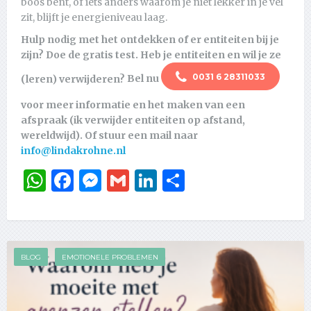
boos bent, of iets anders waarom je niet lekker in je vel
zit, blijft je energieniveau laag.
Hulp nodig met het ontdekken of er entiteiten bij je
zijn?
Doe de gratis test. Heb je entiteiten en wil je ze
0031 6 28311033
(leren) verwijderen?
Bel nu
voor meer informatie en het maken van een
afspraak (ik verwijder entiteiten op afstand,
wereldwijd). Of stuur een mail naar
info@lindakrohne.nl
WhatsApp
Facebook
Messenger
Gmail
LinkedIn
Delen
BLOG
EMOTIONELE PROBLEMEN