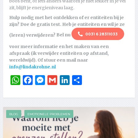
boos bent, of iets anders waarom je niet lekker in je vel
zit, blijft je energieniveau laag.
Hulp nodig met het ontdekken of er entiteiten bij je
zijn?
Doe de gratis test. Heb je entiteiten en wil je ze
0031 6 28311033
(leren) verwijderen?
Bel nu
voor meer informatie en het maken van een
afspraak (ik verwijder entiteiten op afstand,
wereldwijd). Of stuur een mail naar
info@lindakrohne.nl
WhatsApp
Facebook
Messenger
Gmail
LinkedIn
Delen
BLOG
EMOTIONELE PROBLEMEN