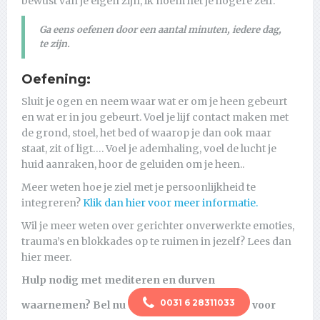
bewust van je eigen zijn, ik noem het je hogere zelf.
Ga eens oefenen door een aantal minuten, iedere dag,
te zijn.
Oefening:
Sluit je ogen en neem waar wat er om je heen gebeurt
en wat er in jou gebeurt. Voel je lijf contact maken met
de grond, stoel, het bed of waarop je dan ook maar
staat, zit of ligt…. Voel je ademhaling, voel de lucht je
huid aanraken, hoor de geluiden om je heen..
Meer weten hoe je ziel met je persoonlijkheid te
integreren?
Klik dan hier voor meer informatie.
Wil je meer weten over gerichter onverwerkte emoties,
trauma’s en blokkades op te ruimen in jezelf? Lees dan
hier meer.
Hulp nodig met mediteren en durven
0031 6 28311033
waarnemen?
Bel nu
voor