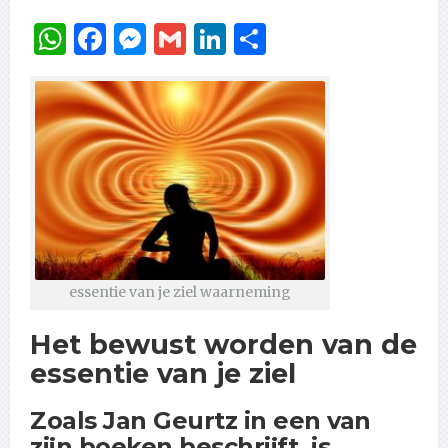
WhatsApp
Facebook
Messenger
Gmail
LinkedIn
Delen
essentie van je ziel waarneming
Het bewust worden van de
essentie van je ziel
Zoals Jan Geurtz in een van
zijn boeken beschrijft, is