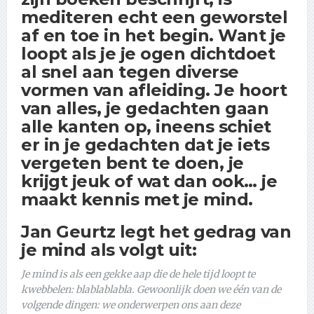
mediteren echt een geworstel
af en toe in het begin. Want je
loopt als je je ogen dichtdoet
al snel aan tegen diverse
vormen van afleiding. Je hoort
van alles, je gedachten gaan
alle kanten op, ineens schiet
er in je gedachten dat je iets
vergeten bent te doen, je
krijgt jeuk of wat dan ook… je
maakt kennis met je mind.
Jan Geurtz legt het gedrag van
je mind als volgt uit:
Je mind is als een gekke aap die de hele tijd loopt te
kwebbelen: blablablabla. Gewoonlijk doen we één van de
volgende dingen: we onderwerpen ons aan deze