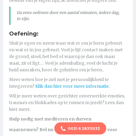
bewust van je eigen zijn, ik noem het je hogere zelf.
Ga eens oefenen door een aantal minuten, iedere dag,
te zijn.
Oefening:
Sluit je ogen en neem waar wat er om je heen gebeurt
en wat er in jou gebeurt. Voel je lijf contact maken met
de grond, stoel, het bed of waarop je dan ook maar
staat, zit of ligt…. Voel je ademhaling, voel de lucht je
huid aanraken, hoor de geluiden om je heen..
Meer weten hoe je ziel met je persoonlijkheid te
integreren?
Klik dan hier voor meer informatie.
Wil je meer weten over gerichter onverwerkte emoties,
trauma’s en blokkades op te ruimen in jezelf? Lees dan
hier meer.
Hulp nodig met mediteren en durven
0031 6 28311033
waarnemen?
Bel nu
voor