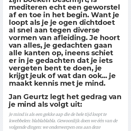
mediteren echt een geworstel
af en toe in het begin. Want je
loopt als je je ogen dichtdoet
al snel aan tegen diverse
vormen van afleiding. Je hoort
van alles, je gedachten gaan
alle kanten op, ineens schiet
er in je gedachten dat je iets
vergeten bent te doen, je
krijgt jeuk of wat dan ook… je
maakt kennis met je mind.
Jan Geurtz legt het gedrag van
je mind als volgt uit:
Je mind is als een gekke aap die de hele tijd loopt te
kwebbelen: blablablabla. Gewoonlijk doen we één van de
volgende dingen: we onderwerpen ons aan deze