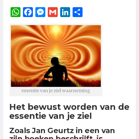
WhatsApp
Facebook
Messenger
Gmail
LinkedIn
Delen
essentie van je ziel waarneming
Het bewust worden van de
essentie van je ziel
Zoals Jan Geurtz in een van
zijn boeken beschrijft, is