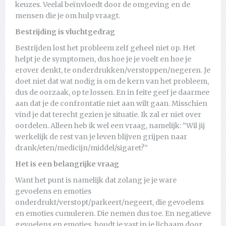
keuzes. Veelal beïnvloedt door de omgeving en de
mensen die je om hulp vraagt.
Bestrijding is vluchtgedrag
Bestrijden lost het probleem zelf geheel niet op. Het
helpt je de symptomen, dus hoe je je voelt en hoe je
erover denkt, te onderdrukken/verstoppen/negeren. Je
doet niet dat wat nodig is om de kern van het probleem,
dus de oorzaak, op te lossen. En in feite geef je daarmee
aan dat je de confrontatie niet aan wilt gaan. Misschien
vind je dat terecht gezien je situatie. Ik zal er niet over
oordelen. Alleen heb ik wel een vraag, namelijk: “Wil jij
werkelijk de rest van je leven blijven grijpen naar
drank/eten/medicijn/middel/sigaret?”
Het is een belangrijke vraag
Want het punt is namelijk dat zolang je je ware
gevoelens en emoties
onderdrukt/verstopt/parkeert/negeert, die gevoelens
en emoties cumuleren. Die nemen dus toe. En negatieve
gevoelens en emoties, houdt je vast in je lichaam door