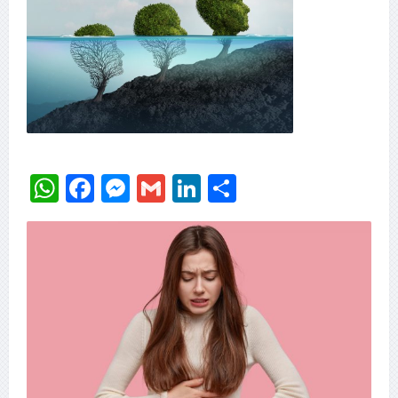
WhatsApp
Facebook
Messenger
Gmail
LinkedIn
Delen