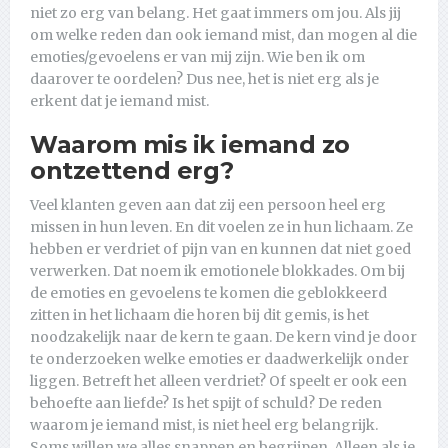
niet zo erg van belang. Het gaat immers om jou. Als jij
om welke reden dan ook iemand mist, dan mogen al die
emoties/gevoelens er van mij zijn. Wie ben ik om
daarover te oordelen? Dus nee, het is niet erg als je
erkent dat je iemand mist.
Waarom mis ik iemand zo
ontzettend erg?
Veel klanten geven aan dat zij een persoon heel erg
missen in hun leven. En dit voelen ze in hun lichaam. Ze
hebben er verdriet of pijn van en kunnen dat niet goed
verwerken. Dat noem ik emotionele blokkades. Om bij
de emoties en gevoelens te komen die geblokkeerd
zitten in het lichaam die horen bij dit gemis, is het
noodzakelijk naar de kern te gaan. De kern vind je door
te onderzoeken welke emoties er daadwerkelijk onder
liggen. Betreft het alleen verdriet? Of speelt er ook een
behoefte aan liefde? Is het spijt of schuld? De reden
waarom je iemand mist, is niet heel erg belangrijk.
Soms willen we alles snappen en begrijpen. Alleen als je