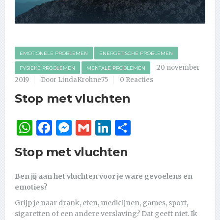
EMOTIONELE PROBLEMEN
ENERGETISCHE PROBLEMEN
20 november
FYSIEKE PROBLEMEN
MENTALE PROBLEMEN
2019
Door LindaKrohne75
0 Reacties
Stop met vluchten
WhatsApp
Facebook
Messenger
Gmail
LinkedIn
Delen
Stop met vluchten
Ben jij aan het vluchten voor je ware gevoelens en
emoties?
Grijp je naar drank, eten, medicijnen, games, sport,
sigaretten of een andere verslaving? Dat geeft niet. Ik