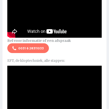
Bel voor informatie of een afspraak
0031 6 28311033
EFT, de kloptechniek, alle stappen: