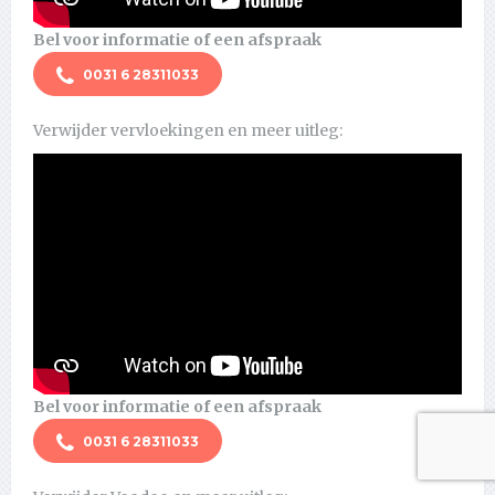
Bel voor informatie of een afspraak
0031 6 28311033
Verwijder vervloekingen en meer uitleg:
Bel voor informatie of een afspraak
0031 6 28311033