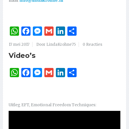
naar
info@lindakrohne.nl
WhatsApp
Facebook
Messenger
Gmail
LinkedIn
Delen
17 mei 2017
Door LindaKrohne75
0 Reacties
Video’s
WhatsApp
Facebook
Messenger
Gmail
LinkedIn
Delen
Uitleg EFT, Emotional Freedom Techniques: