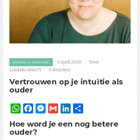
9 april 2020
Door
SPIRITUELE-COACHING
LindaKrohne75
0 Reacties
Vertrouwen op je intuïtie als
ouder
WhatsApp
Facebook
Messenger
Gmail
LinkedIn
Delen
Hoe word je een nog betere
ouder?