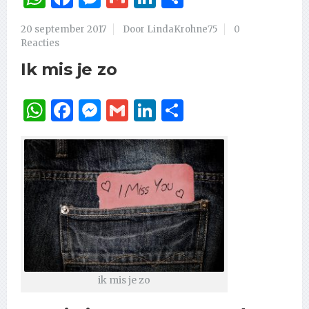
20 september 2017
Door LindaKrohne75
0
Reacties
Ik mis je zo
WhatsApp
Facebook
Messenger
Gmail
LinkedIn
Delen
ik mis je zo